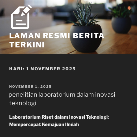
Skip
to
content
LAMAN RESMI BERITA
TERKINI
HARI:
1 NOVEMBER 2025
POSTED
NOVEMBER 1, 2025
ON
penelitian laboratorium dalam inovasi
teknologi
Laboratorium Riset dalam Inovasi Teknologi:
Mempercepat Kemajuan Ilmiah