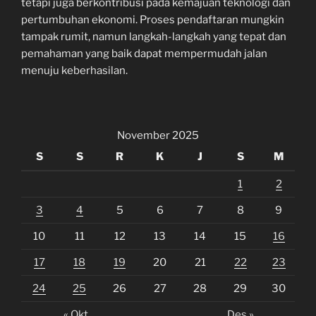
tetapi juga berkontribusi pada kemajuan teknologi dan
pertumbuhan ekonomi. Proses pendaftaran mungkin
tampak rumit, namun langkah-langkah yang tepat dan
pemahaman yang baik dapat mempermudah jalan
menuju keberhasilan.
November 2025
S
S
R
K
J
S
M
1
2
3
4
5
6
7
8
9
10
11
12
13
14
15
16
17
18
19
20
21
22
23
24
25
26
27
28
29
30
« Okt
Des »