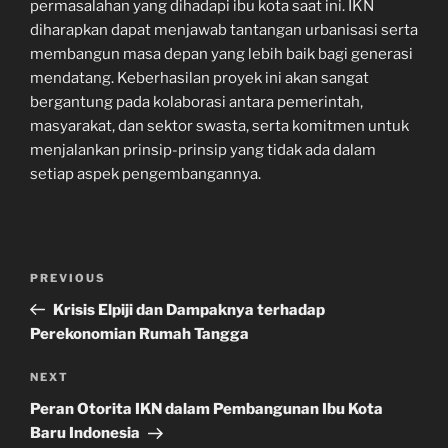
permasalahan yang dihadapi ibu kota saat ini. IKN
diharapkan dapat menjawab tantangan urbanisasi serta
membangun masa depan yang lebih baik bagi generasi
mendatang. Keberhasilan proyek ini akan sangat
bergantung pada kolaborasi antara pemerintah,
masyarakat, dan sektor swasta, serta komitmen untuk
menjalankan prinsip-prinsip yang tidak ada dalam
setiap aspek pengembangannya.
Navigasi
Previous
PREVIOUS
pos
Post
Krisis Elpiji dan Dampaknya terhadap
Perekonomian Rumah Tangga
Next
NEXT
Post
Peran Otorita IKN dalam Pembangunan Ibu Kota
Baru Indonesia