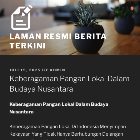
Skip
to
content
LAMAN RESMI BERITA
TERKINI
POSTED
JULI 15, 2025
BY
ADMIN
ON
Keberagaman Pangan Lokal Dalam
Budaya Nusantara
Keberagaman Pangan Lokal Dalam Budaya
Nusantara
Keberagaman Pangan Lokal Di Indonesia Menyimpan
Kekayaan Yang Tidak Hanya Berhubungan Delangan