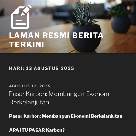
Skip
to
content
LAMAN RESMI BERITA
TERKINI
HARI:
13 AGUSTUS 2025
POSTED
AGUSTUS 13, 2025
ON
Pasar Karbon: Membangun Ekonomi
Berkelanjutan
Pasar Karbon: Membangun Ekonomi Berkelanjutan
APA ITU PASAR Karbon?