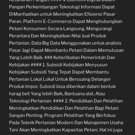
Pangan Perkembangan Teknologi Informasi Dapat
DiManfaatkan untuk Meningkatkan Efisiensi Pasar
Paran. Platform E-Commerce Dapat Menghubungkan
Petani Konsumen Secara Langsung, Mengurangi
Perantara Dan Meningkatkan Nilai Jual Produk
Pertanian. Data Big Data Menggunakan untuk analisis
Pasar Jagi Dapat Membantu Petani Dalam Memutusan
Yang Lebih Baik. ### Keterlibatan Pemerintah Dan
Kebijakan #### 1. Subsidi Kebijakan Menyusun
Kebijakan Subsidi Yang Tepat Dapat Membantu
Pertanian Lokal Lokal Untuk Berssaing Delanger
Produk Impor. Subsidi bisa diberikan dalam bentuk
harag beli Yang lebih Baik, Bantuana alat, Atau
Teknologi Pertanian. #### 2. Pendidikan Dan Pelatihan
Meningkatkan Pendidikan Dan Pelatihan Bagi Petani
Sangan Penting. Program Pelatihan Yang Berfokus
Pada Teknik Pertanian Modern Dan Manajemen Usaha
Tani Akan Meningkatkan Kapasitas Petani. Hal ini juga