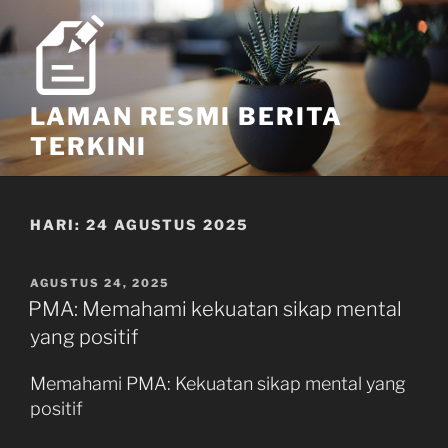
Skip
to
content
LAMAN RESMI BERITA
TERKINI
HARI:
24 AGUSTUS 2025
POSTED
AGUSTUS 24, 2025
ON
PMA: Memahami kekuatan sikap mental
yang positif
Memahami PMA: Kekuatan sikap mental yang
positif