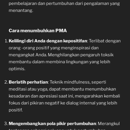
pembelajaran dan pertumbuhan dari pengalaman yang
menantang.
Cara menumbuhkan PMA
Kelilingi diri Anda dengan kepositifan
: Terlibat dengan
orang -orang positif yang menginspirasi dan
mengangkat Anda. Menghilangkan pengaruh toksik
membantu dalam membina lingkungan yang lebih
optimis.
Berlatih perhatian
: Teknik mindfulness, seperti
meditasi atau yoga, dapat membantu menumbuhkan
kesadaran dan apresiasi saat ini, mengarahkan kembali
fokus dari pikiran negatif ke dialog internal yang lebih
positif.
Mengembangkan pola pikir pertumbuhan
: Merangkul