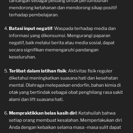
tantangan sebagai peluang untuk pertumbuhan
mendorong ketahanan dan mendorong sikap positif
terhadap pembelajaran.
Batasi input negatif
: Waspada terhadap media dan
informasi yang dikonsumsi. Mengurangi paparan
negatif, baik melalui berita atau media sosial, dapat
secara signifikan memengaruhi pandangan
keseluruhan.
Terlibat dalam latihan fisik
: Aktivitas fisik reguler
diketahui meningkatkan suasana hati dan kesehatan
mental. Olahraga melepaskan endorfin, bahan kimia di
otak yang bertindak sebagai obat penghilang rasa sakit
alami dan lift suasana hati.
Mempraktikkan belas kasih diri
: Ketahuilah bahwa
setiap orang membuat kesalahan. Memperlakukan diri
Anda dengan kebaikan selama masa -masa sulit dapat