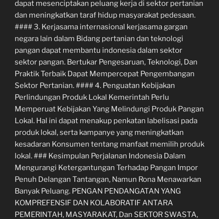
dapat mesenciptakan peluang kerja di sektor pertanian
dan meningkatkan taraf hidup masyarakat pedesaan.
#### 3. Kerjasama internasional kerjasama gargan
negara lain dalam Bidang pertanian dan teknologi
pangan dapat membantu indonesia dalam sektor
sektor pangan. Bertukar Pengesaruan, Teknologi, Dan
Praktik Terbaik Dapat Mempercepat Pengembangan
Sektor Pertanian. #### 4. Penguatan Kebijakan
Perlindungan Produk Lokal Kemerintah Perlu
Memperuat Kebijakan Yang Melindungi Produk Pangan
Lokal. Hal ini dapat menakup penkatan labelisasi pada
produk lokal, serta kampanye yang meningkatkan
kesadaran Konsumen tentang manfaat memilih produk
lokal. ### Kesimpulan Perjalanan Indonesia Dalam
Mengurangi Ketergantungan Terhadap Pangan Impor
Penuh Delangan Tantangan, Namun Rona Menawarkan
Banyak Peluang. PENGAN PENDANGATAN YANG
KOMPREFENSIF DAN KOLABORATIF ANTARA
PEMERINTAH, MASYARAKAT, Dan SEKTOR SWASTA,